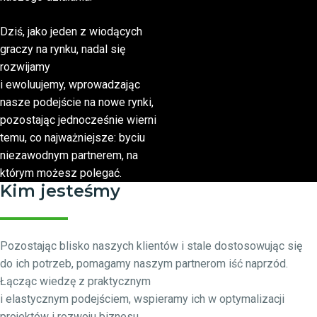
Dziś, jako jeden z wiodących
graczy na rynku, nadal się
rozwijamy
i ewoluujemy, wprowadzając
nasze podejście na nowe rynki,
pozostając jednocześnie wierni
temu, co najważniejsze: byciu
niezawodnym partnerem, na
którym możesz polegać.
Kim jesteśmy
Pozostając blisko naszych klientów i stale dostosowując się
do ich potrzeb, pomagamy naszym partnerom iść naprzód.
Łącząc wiedzę z praktycznym
i elastycznym podejściem, wspieramy ich w optymalizacji
projektów i rozwoju biznesu.