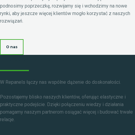
podnosimy poprzeczkę, rozwijamy się i wchodzimy na nowe
rynki, aby jeszcze więcej klientów mogło korzystać z naszych
rozwiązań.
O nas
Praca w Repanels
W Repanels łączy nas wspólne dążenie do doskonałości.
Pozostajemy blisko naszych klientów, oferując elastyczne i
praktyczne podejście. Dzięki połączeniu wiedzy i działania
pomagamy naszym partnerom osiągać więcej i budować trwałe
relacje.