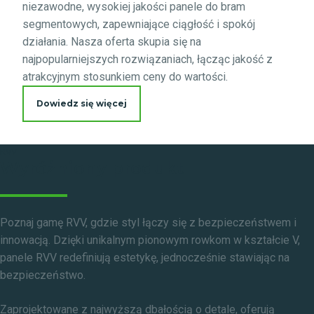
niezawodne, wysokiej jakości panele do bram
segmentowych, zapewniające ciągłość i spokój
działania. Nasza oferta skupia się na
najpopularniejszych rozwiązaniach, łącząc jakość z
atrakcyjnym stosunkiem ceny do wartości.
Dowiedz się więcej
RVV
Wyróżniony produkt
Poznaj gamę RVV, gdzie styl łączy się z bezpieczeństwem i
innowacją. Dzięki unikalnym pionowym rowkom w kształcie V,
panele RVV redefiniują estetykę, jednocześnie stawiając na
bezpieczeństwo.
Zaprojektowane z najwyższą dbałością o detale, oferują