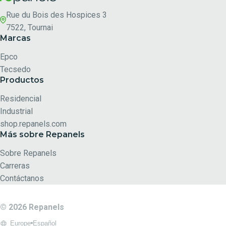
Footer Repanels
Rue du Bois des Hospices 3
7522, Tournai
Marcas
Epco
Tecsedo
Productos
Residencial
Industrial
shop.repanels.com
Más sobre Repanels
Sobre Repanels
Carreras
Contáctanos
© 2026 Repanels
Europe
Español